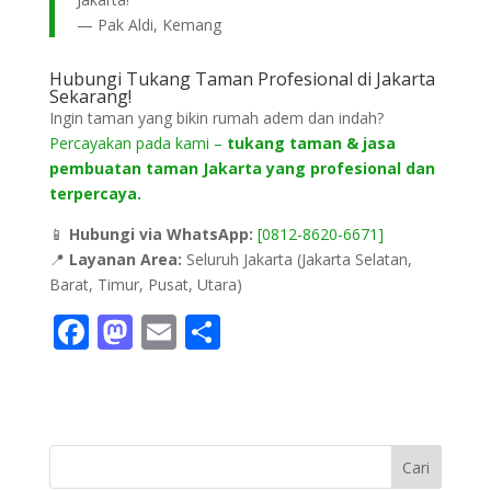
— Pak Aldi, Kemang
Hubungi Tukang Taman Profesional di Jakarta
Sekarang!
Ingin taman yang bikin rumah adem dan indah?
Percayakan pada kami –
tukang taman & jasa
pembuatan taman Jakarta yang profesional dan
terpercaya.
📱
Hubungi via WhatsApp:
[0812-8620-6671]
📍
Layanan Area:
Seluruh Jakarta (Jakarta Selatan,
Barat, Timur, Pusat, Utara)
F
M
E
S
ac
as
m
h
e
to
ai
ar
b
d
l
e
o
o
Cari