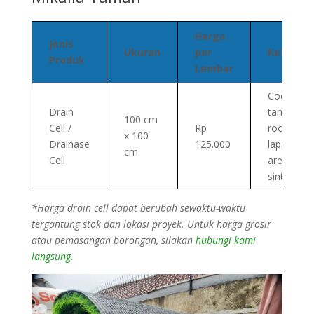
Harga
Jenis
Ukuran
per
Keteran
Produk
Lembar
Cocok un
Drain
taman,
100 cm
Cell /
Rp
rooftop,
x 100
Drainase
125.000
lapangan
cm
Cell
area rump
sintetis
*Harga drain cell dapat berubah sewaktu-waktu
tergantung stok dan lokasi proyek. Untuk harga grosir
atau pemasangan borongan, silakan
hubungi kami
langsung.