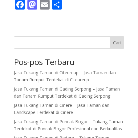
F
M
E
S
ac
as
m
h
e
to
ai
ar
b
d
l
e
o
o
Cari
o
n
Pos-pos Terbaru
k
Jasa Tukang Taman di Citeureup – Jasa Taman dan
Tanam Rumput Terdekat di Citeureup
Jasa Tukang Taman di Gading Serpong – Jasa Taman
dan Tanam Rumput Terdekat di Gading Serpong
Jasa Tukang Taman di Cinere – Jasa Taman dan
Landscape Terdekat di Cinere
Jasa Tukang Taman di Puncak Bogor – Tukang Taman
Terdekat di Puncak Bogor Profesional dan Berkualitas
Jasa Tukang Taman di Bintaro – Tukang Taman