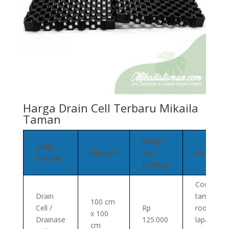
Harga Drain Cell Terbaru Mikaila
Taman
Harga
Jenis
Ukuran
per
Keteran
Produk
Lembar
Cocok un
Drain
taman,
100 cm
Cell /
Rp
rooftop,
x 100
Drainase
125.000
lapangan,
cm