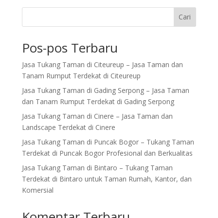
b
d
l
e
o
o
Cari
o
n
Pos-pos Terbaru
k
Jasa Tukang Taman di Citeureup – Jasa Taman dan
Tanam Rumput Terdekat di Citeureup
Jasa Tukang Taman di Gading Serpong – Jasa Taman
dan Tanam Rumput Terdekat di Gading Serpong
Jasa Tukang Taman di Cinere – Jasa Taman dan
Landscape Terdekat di Cinere
Jasa Tukang Taman di Puncak Bogor – Tukang Taman
Terdekat di Puncak Bogor Profesional dan Berkualitas
Jasa Tukang Taman di Bintaro – Tukang Taman
Terdekat di Bintaro untuk Taman Rumah, Kantor, dan
Komersial
Komentar Terbaru