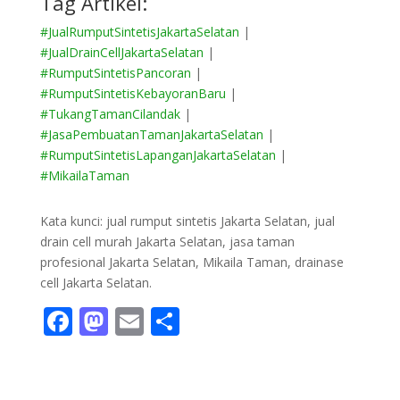
Tag Artikel:
#JualRumputSintetisJakartaSelatan
|
#JualDrainCellJakartaSelatan
|
#RumputSintetisPancoran
|
#RumputSintetisKebayoranBaru
|
#TukangTamanCilandak
|
#JasaPembuatanTamanJakartaSelatan
|
#RumputSintetisLapanganJakartaSelatan
|
#MikailaTaman
Kata kunci: jual rumput sintetis Jakarta Selatan, jual
drain cell murah Jakarta Selatan, jasa taman
profesional Jakarta Selatan, Mikaila Taman, drainase
cell Jakarta Selatan.
F
M
E
S
ac
as
m
h
e
to
ai
ar