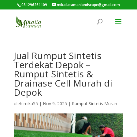
081296261109
mikailatamanlandscape@gmail.com
Jual Rumput Sintetis
Terdekat Depok –
Rumput Sintetis &
Drainase Cell Murah di
Depok
oleh
mika55
|
Nov 9, 2025
|
Rumput Sintetis Murah