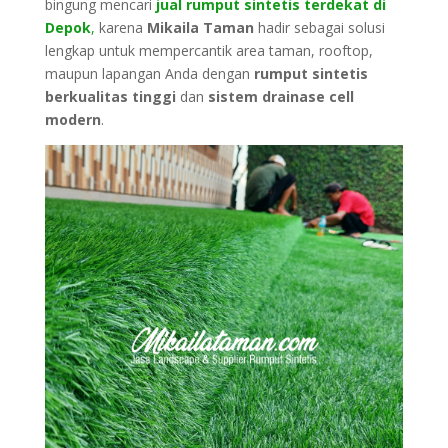
bingung mencari
jual rumput sintetis terdekat di
Depok
,
karena
Mikaila Taman
hadir sebagai solusi
lengkap untuk mempercantik area taman, rooftop,
maupun lapangan Anda dengan
rumput sintetis
berkualitas tinggi
dan
sistem drainase cell
modern
.