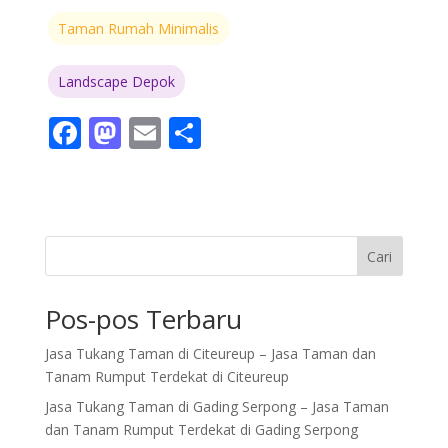
Taman Rumah Minimalis
Landscape Depok
F
M
E
S
ac
as
m
h
e
to
ai
ar
b
d
l
e
o
o
Cari
o
n
Pos-pos Terbaru
k
Jasa Tukang Taman di Citeureup – Jasa Taman dan
Tanam Rumput Terdekat di Citeureup
Jasa Tukang Taman di Gading Serpong – Jasa Taman
dan Tanam Rumput Terdekat di Gading Serpong