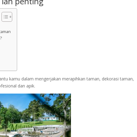
 lah penting
 taman
?
ntu kamu dalam mengerjakan merapihkan taman, dekorasi taman,
esional dan apik.