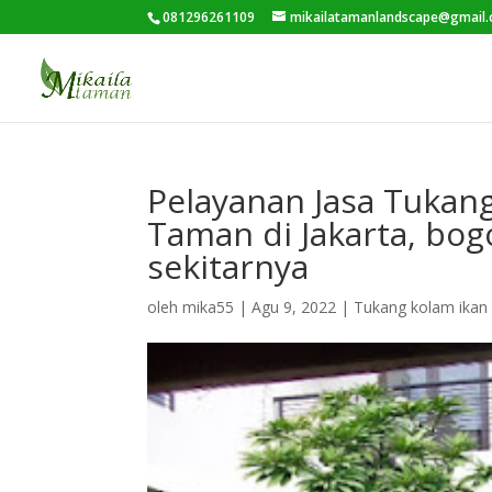
081296261109
mikailatamanlandscape@gmail
Pelayanan Jasa Tuka
Taman di Jakarta, bog
sekitarnya
oleh
mika55
|
Agu 9, 2022
|
Tukang kolam ikan 