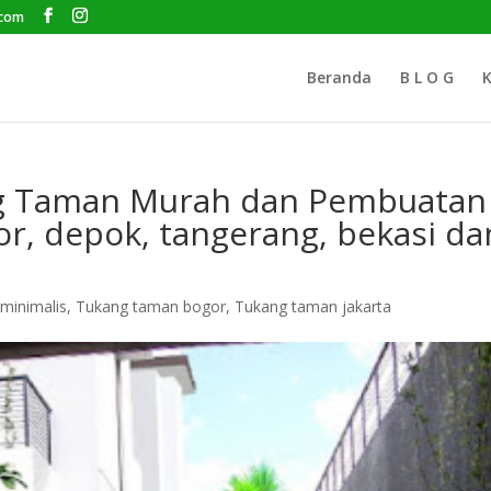
.com
Beranda
B L O G
K
ng Taman Murah dan Pembuatan
or, depok, tangerang, bekasi da
minimalis
,
Tukang taman bogor
,
Tukang taman jakarta