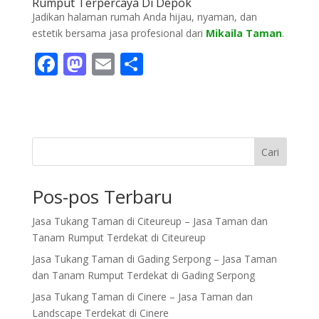
Rumput Terpercaya Di Depok
Jadikan halaman rumah Anda hijau, nyaman, dan
estetik bersama jasa profesional dari
Mikaila Taman
.
F
M
E
S
ac
as
m
h
e
to
ai
ar
b
d
l
e
o
o
Cari
o
n
Pos-pos Terbaru
k
Jasa Tukang Taman di Citeureup – Jasa Taman dan
Tanam Rumput Terdekat di Citeureup
Jasa Tukang Taman di Gading Serpong – Jasa Taman
dan Tanam Rumput Terdekat di Gading Serpong
Jasa Tukang Taman di Cinere – Jasa Taman dan
Landscape Terdekat di Cinere