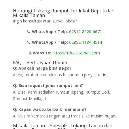
Hubungi Tukang Rumput Terdekat Depok dari
Mikaila Taman
Ingin konsultasi atau survei lokasi?
📞
WhatsApp / Telp:
62812-8620-6671
📞
WhatsApp / Telp:
62852-1184-4514
🌐
Website:
https://mikailataman.com
FAQ – Pertanyaan Umum
Q: Apakah harga bisa nego?
A: Ya, terutama untuk luas besar atau proyek rutin.
Q: Bisa request jenis rumput lain?
A: Bisa. Kami sediakan rumput Jepang, Rumput Golf,
Rumput Manila, dll.
Q: Kapan waktu terbaik menanam?
A: Musim kemarau ringan atau transisi ke musim hujan.
Mikaila Taman – Spesialis Tukang Taman dan