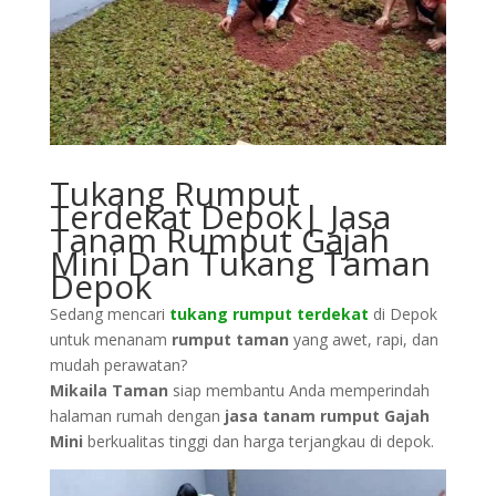
Tukang Rumput
Terdekat Depok| Jasa
Tanam Rumput Gajah
Mini Dan Tukang Taman
Depok
Sedang mencari
tukang rumput terdekat
di Depok
untuk menanam
rumput taman
yang awet, rapi, dan
mudah perawatan?
Mikaila Taman
siap membantu Anda memperindah
halaman rumah dengan
jasa tanam rumput Gajah
Mini
berkualitas tinggi dan harga terjangkau di depok.