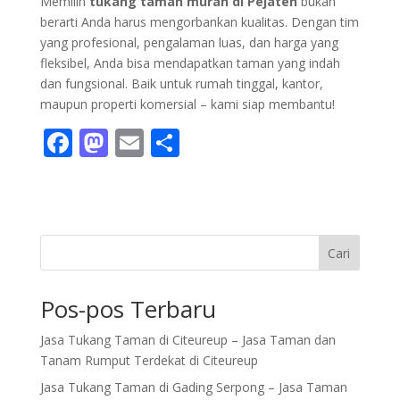
Memilih
tukang taman murah di Pejaten
bukan
berarti Anda harus mengorbankan kualitas. Dengan tim
yang profesional, pengalaman luas, dan harga yang
fleksibel, Anda bisa mendapatkan taman yang indah
dan fungsional. Baik untuk rumah tinggal, kantor,
maupun properti komersial – kami siap membantu!
F
M
E
S
ac
as
m
h
e
to
ai
ar
b
d
l
e
o
o
Cari
o
n
Pos-pos Terbaru
k
Jasa Tukang Taman di Citeureup – Jasa Taman dan
Tanam Rumput Terdekat di Citeureup
Jasa Tukang Taman di Gading Serpong – Jasa Taman