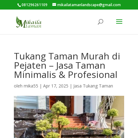
081296261109
mikailatamanlandscape@gmail.com
Tukang Taman Murah di
Pejaten – Jasa Taman
Minimalis & Profesional
oleh
mika55
|
Apr 17, 2025
|
Jasa Tukang Taman